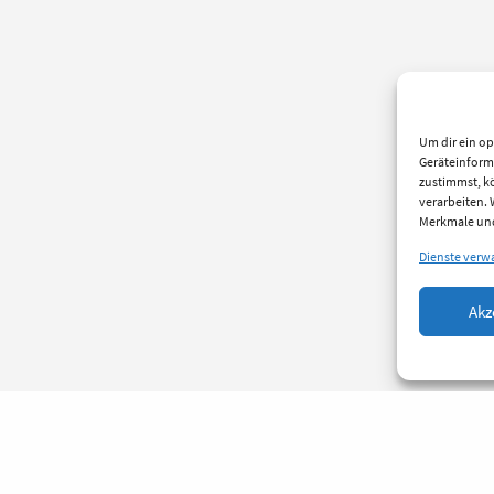
Um dir ein op
Geräteinform
zustimmst, kö
verarbeiten.
Merkmale und
Dienste verw
Akz