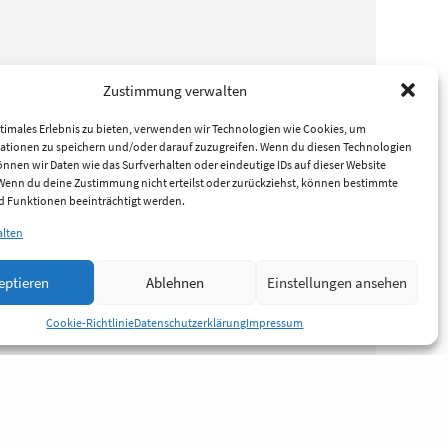
Zustimmung verwalten
timales Erlebnis zu bieten, verwenden wir Technologien wie Cookies, um
ationen zu speichern und/oder darauf zuzugreifen. Wenn du diesen Technologien
nnen wir Daten wie das Surfverhalten oder eindeutige IDs auf dieser Website
 Wenn du deine Zustimmung nicht erteilst oder zurückziehst, können bestimmte
 Funktionen beeinträchtigt werden.
alten
eptieren
Ablehnen
Einstellungen ansehen
Cookie-Richtlinie
Datenschutzerklärung
Impressum