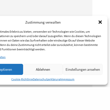
Zustimmung verwalten
timales Erlebnis zu bieten, verwenden wir Technologien wie Cookies, um
ationen zu speichern und/oder darauf zuzugreifen. Wenn du diesen Technologien
nnen wir Daten wie das Surfverhalten oder eindeutige IDs auf dieser Website
 Wenn du deine Zustimmung nicht erteilst oder zurückziehst, können bestimmte
 Funktionen beeinträchtigt werden.
alten
eptieren
Ablehnen
Einstellungen ansehen
Cookie-Richtlinie
Datenschutzerklärung
Impressum