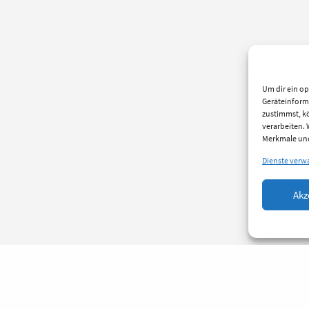
Um dir ein op
Geräteinform
zustimmst, kö
verarbeiten.
Merkmale und
Dienste verw
Akz