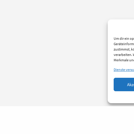
Um dir ein op
Geräteinform
zustimmst, kö
verarbeiten.
Merkmale und
Dienste verw
Akz