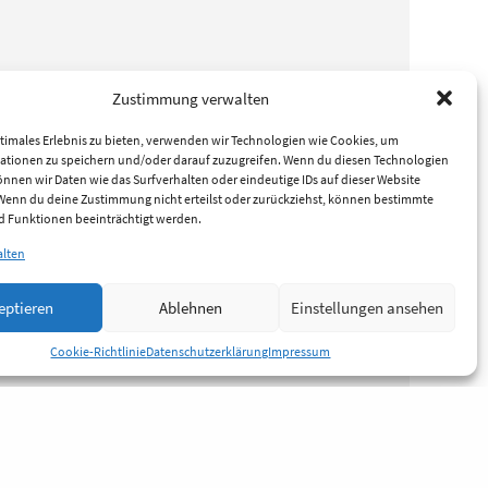
Zustimmung verwalten
timales Erlebnis zu bieten, verwenden wir Technologien wie Cookies, um
ationen zu speichern und/oder darauf zuzugreifen. Wenn du diesen Technologien
nnen wir Daten wie das Surfverhalten oder eindeutige IDs auf dieser Website
 Wenn du deine Zustimmung nicht erteilst oder zurückziehst, können bestimmte
 Funktionen beeinträchtigt werden.
alten
eptieren
Ablehnen
Einstellungen ansehen
Cookie-Richtlinie
Datenschutzerklärung
Impressum