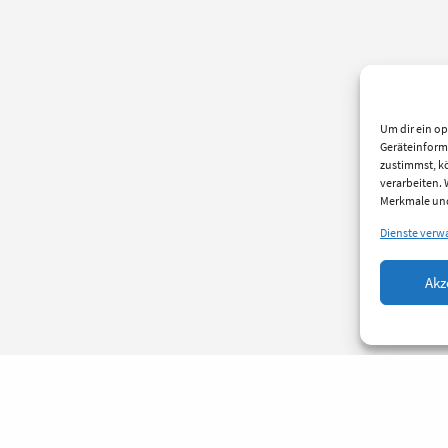
Um dir ein op
Geräteinform
zustimmst, kö
verarbeiten.
Merkmale und
Dienste verw
Akz