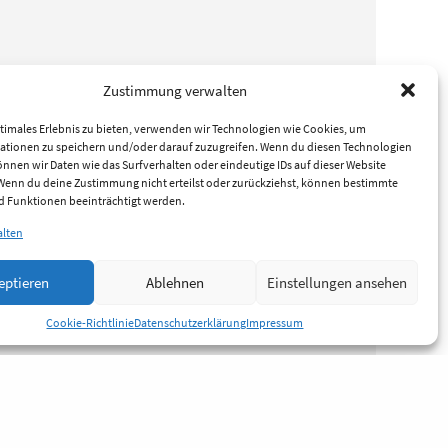
Zustimmung verwalten
timales Erlebnis zu bieten, verwenden wir Technologien wie Cookies, um
ationen zu speichern und/oder darauf zuzugreifen. Wenn du diesen Technologien
nnen wir Daten wie das Surfverhalten oder eindeutige IDs auf dieser Website
 Wenn du deine Zustimmung nicht erteilst oder zurückziehst, können bestimmte
 Funktionen beeinträchtigt werden.
alten
eptieren
Ablehnen
Einstellungen ansehen
Cookie-Richtlinie
Datenschutzerklärung
Impressum