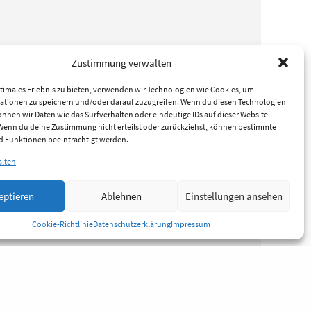
Zustimmung verwalten
timales Erlebnis zu bieten, verwenden wir Technologien wie Cookies, um
ationen zu speichern und/oder darauf zuzugreifen. Wenn du diesen Technologien
nnen wir Daten wie das Surfverhalten oder eindeutige IDs auf dieser Website
 Wenn du deine Zustimmung nicht erteilst oder zurückziehst, können bestimmte
 Funktionen beeinträchtigt werden.
alten
eptieren
Ablehnen
Einstellungen ansehen
Cookie-Richtlinie
Datenschutzerklärung
Impressum