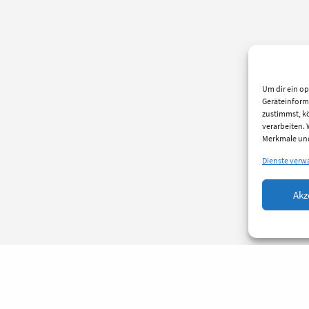
Um dir ein op
Geräteinform
zustimmst, kö
verarbeiten.
Merkmale und
Dienste verw
Akz