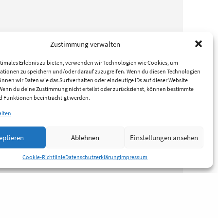
Zustimmung verwalten
timales Erlebnis zu bieten, verwenden wir Technologien wie Cookies, um
ationen zu speichern und/oder darauf zuzugreifen. Wenn du diesen Technologien
nnen wir Daten wie das Surfverhalten oder eindeutige IDs auf dieser Website
 Wenn du deine Zustimmung nicht erteilst oder zurückziehst, können bestimmte
 Funktionen beeinträchtigt werden.
alten
eptieren
Ablehnen
Einstellungen ansehen
Cookie-Richtlinie
Datenschutzerklärung
Impressum