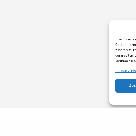
Um dir ein op
Geräteinform
zustimmst, kö
verarbeiten.
Merkmale und
Dienste verw
Akz