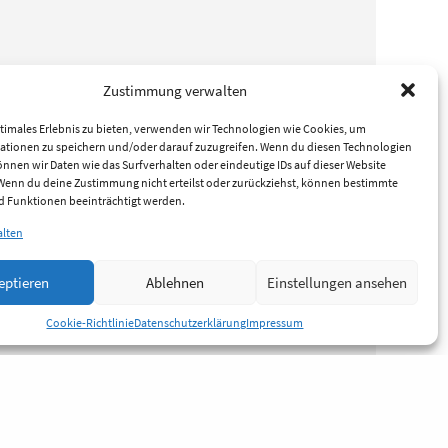
Zustimmung verwalten
timales Erlebnis zu bieten, verwenden wir Technologien wie Cookies, um
ationen zu speichern und/oder darauf zuzugreifen. Wenn du diesen Technologien
nnen wir Daten wie das Surfverhalten oder eindeutige IDs auf dieser Website
 Wenn du deine Zustimmung nicht erteilst oder zurückziehst, können bestimmte
 Funktionen beeinträchtigt werden.
alten
eptieren
Ablehnen
Einstellungen ansehen
Cookie-Richtlinie
Datenschutzerklärung
Impressum