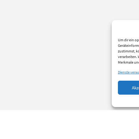
Um dir ein op
Geräteinform
zustimmst, kö
verarbeiten.
Merkmale und
Dienste verw
Akz