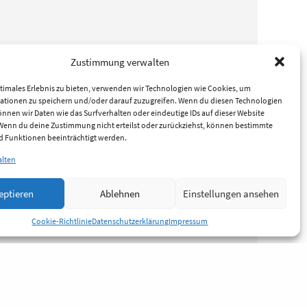
Zustimmung verwalten
timales Erlebnis zu bieten, verwenden wir Technologien wie Cookies, um
ationen zu speichern und/oder darauf zuzugreifen. Wenn du diesen Technologien
nnen wir Daten wie das Surfverhalten oder eindeutige IDs auf dieser Website
 Wenn du deine Zustimmung nicht erteilst oder zurückziehst, können bestimmte
 Funktionen beeinträchtigt werden.
alten
eptieren
Ablehnen
Einstellungen ansehen
Cookie-Richtlinie
Datenschutzerklärung
Impressum