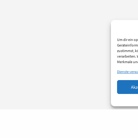
Um dir ein op
Geräteinform
zustimmst, kö
verarbeiten.
Merkmale und
Dienste verw
Akz