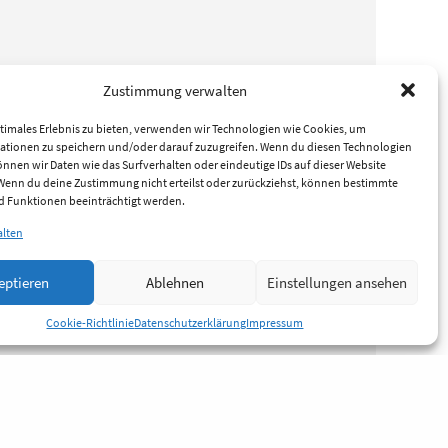
Zustimmung verwalten
timales Erlebnis zu bieten, verwenden wir Technologien wie Cookies, um
ationen zu speichern und/oder darauf zuzugreifen. Wenn du diesen Technologien
nnen wir Daten wie das Surfverhalten oder eindeutige IDs auf dieser Website
 Wenn du deine Zustimmung nicht erteilst oder zurückziehst, können bestimmte
 Funktionen beeinträchtigt werden.
alten
eptieren
Ablehnen
Einstellungen ansehen
Cookie-Richtlinie
Datenschutzerklärung
Impressum