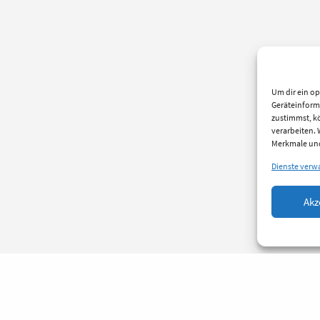
Um dir ein op
Geräteinform
zustimmst, kö
verarbeiten.
Merkmale und
Dienste verw
Akz