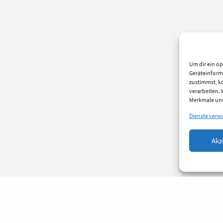
Um dir ein op
Geräteinform
zustimmst, kö
verarbeiten.
Merkmale und
Dienste verw
Akz