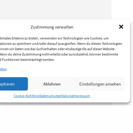
Zustimmung verwalten
timales Erlebnis zu bieten, verwenden wir Technologien wie Cookies, um
ationen zu speichern und/oder darauf zuzugreifen. Wenn du diesen Technologien
nnen wir Daten wie das Surfverhalten oder eindeutige IDs auf dieser Website
 Wenn du deine Zustimmung nicht erteilst oder zurückziehst, können bestimmte
 Funktionen beeinträchtigt werden.
alten
eptieren
Ablehnen
Einstellungen ansehen
Cookie-Richtlinie
Datenschutzerklärung
Impressum