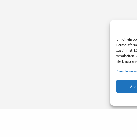
Um dir ein op
Geräteinform
zustimmst, kö
verarbeiten.
Merkmale und
Dienste verw
Akz