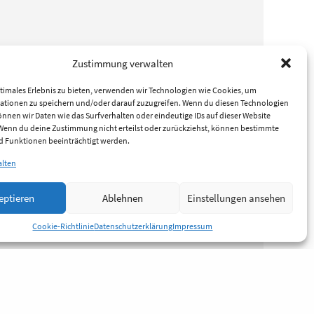
Zustimmung verwalten
timales Erlebnis zu bieten, verwenden wir Technologien wie Cookies, um
ationen zu speichern und/oder darauf zuzugreifen. Wenn du diesen Technologien
nnen wir Daten wie das Surfverhalten oder eindeutige IDs auf dieser Website
 Wenn du deine Zustimmung nicht erteilst oder zurückziehst, können bestimmte
 Funktionen beeinträchtigt werden.
alten
eptieren
Ablehnen
Einstellungen ansehen
Cookie-Richtlinie
Datenschutzerklärung
Impressum