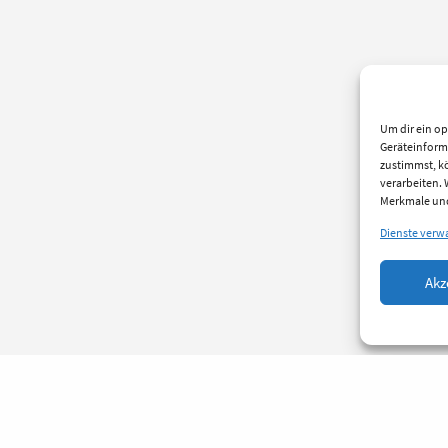
Um dir ein op
Geräteinform
zustimmst, kö
verarbeiten.
Merkmale und
Dienste verw
Akz