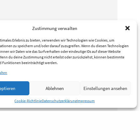
Zustimmung verwalten
timales Erlebnis zu bieten, verwenden wir Technologien wie Cookies, um
ationen zu speichern und/oder darauf zuzugreifen. Wenn du diesen Technologien
nnen wir Daten wie das Surfverhalten oder eindeutige IDs auf dieser Website
 Wenn du deine Zustimmung nicht erteilst oder zurückziehst, können bestimmte
 Funktionen beeinträchtigt werden.
alten
eptieren
Ablehnen
Einstellungen ansehen
Cookie-Richtlinie
Datenschutzerklärung
Impressum