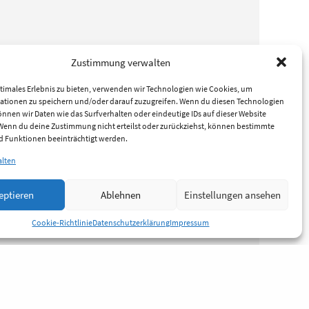
Zustimmung verwalten
timales Erlebnis zu bieten, verwenden wir Technologien wie Cookies, um
ationen zu speichern und/oder darauf zuzugreifen. Wenn du diesen Technologien
nnen wir Daten wie das Surfverhalten oder eindeutige IDs auf dieser Website
 Wenn du deine Zustimmung nicht erteilst oder zurückziehst, können bestimmte
 Funktionen beeinträchtigt werden.
alten
eptieren
Ablehnen
Einstellungen ansehen
Cookie-Richtlinie
Datenschutzerklärung
Impressum