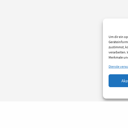
Um dir ein op
Geräteinform
zustimmst, kö
verarbeiten.
Merkmale und
Dienste verw
Akz