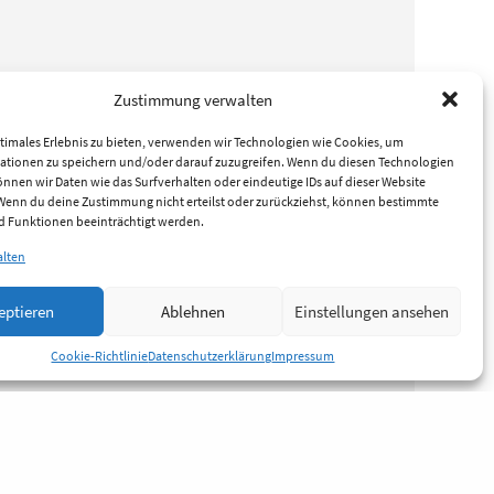
Zustimmung verwalten
timales Erlebnis zu bieten, verwenden wir Technologien wie Cookies, um
ationen zu speichern und/oder darauf zuzugreifen. Wenn du diesen Technologien
nnen wir Daten wie das Surfverhalten oder eindeutige IDs auf dieser Website
 Wenn du deine Zustimmung nicht erteilst oder zurückziehst, können bestimmte
 Funktionen beeinträchtigt werden.
alten
eptieren
Ablehnen
Einstellungen ansehen
Cookie-Richtlinie
Datenschutzerklärung
Impressum