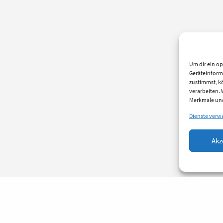
Um dir ein op
Geräteinform
zustimmst, kö
verarbeiten.
Merkmale und
Dienste verw
Akz