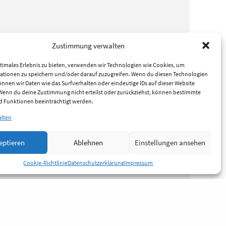
Zustimmung verwalten
timales Erlebnis zu bieten, verwenden wir Technologien wie Cookies, um
ationen zu speichern und/oder darauf zuzugreifen. Wenn du diesen Technologien
nnen wir Daten wie das Surfverhalten oder eindeutige IDs auf dieser Website
 Wenn du deine Zustimmung nicht erteilst oder zurückziehst, können bestimmte
 Funktionen beeinträchtigt werden.
alten
eptieren
Ablehnen
Einstellungen ansehen
Cookie-Richtlinie
Datenschutzerklärung
Impressum