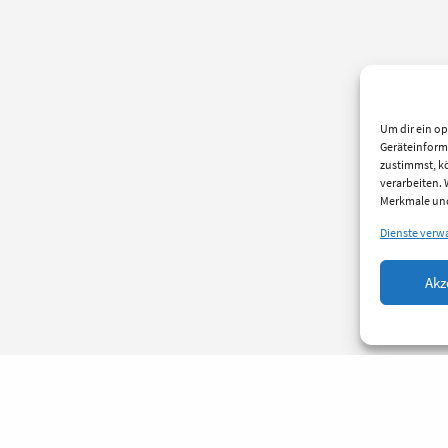
Um dir ein op
Geräteinform
zustimmst, kö
verarbeiten.
Merkmale und
Dienste verw
Akz