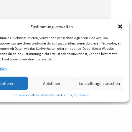
Zustimmung verwalten
timales Erlebnis zu bieten, verwenden wir Technologien wie Cookies, um
ationen zu speichern und/oder darauf zuzugreifen. Wenn du diesen Technologien
nnen wir Daten wie das Surfverhalten oder eindeutige IDs auf dieser Website
 Wenn du deine Zustimmung nicht erteilst oder zurückziehst, können bestimmte
 Funktionen beeinträchtigt werden.
alten
eptieren
Ablehnen
Einstellungen ansehen
Cookie-Richtlinie
Datenschutzerklärung
Impressum