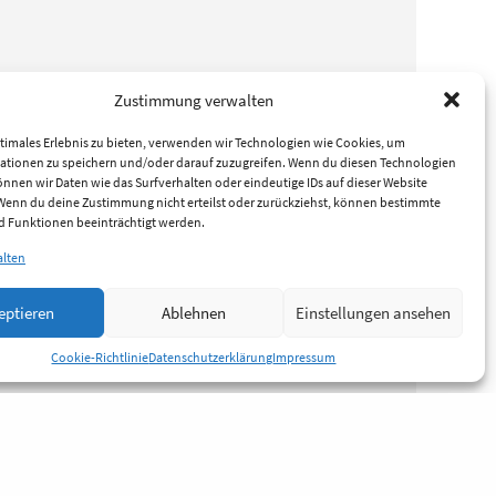
Zustimmung verwalten
timales Erlebnis zu bieten, verwenden wir Technologien wie Cookies, um
ationen zu speichern und/oder darauf zuzugreifen. Wenn du diesen Technologien
nnen wir Daten wie das Surfverhalten oder eindeutige IDs auf dieser Website
 Wenn du deine Zustimmung nicht erteilst oder zurückziehst, können bestimmte
 Funktionen beeinträchtigt werden.
alten
eptieren
Ablehnen
Einstellungen ansehen
Cookie-Richtlinie
Datenschutzerklärung
Impressum