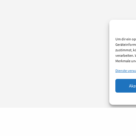
Um dir ein op
Geräteinform
zustimmst, kö
verarbeiten.
Merkmale und
Dienste verw
Akz