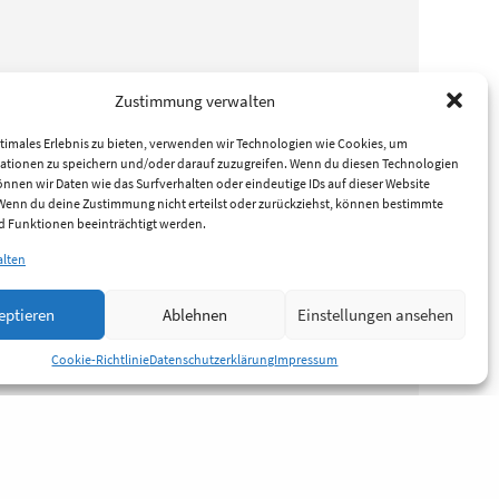
Zustimmung verwalten
timales Erlebnis zu bieten, verwenden wir Technologien wie Cookies, um
ationen zu speichern und/oder darauf zuzugreifen. Wenn du diesen Technologien
nnen wir Daten wie das Surfverhalten oder eindeutige IDs auf dieser Website
 Wenn du deine Zustimmung nicht erteilst oder zurückziehst, können bestimmte
 Funktionen beeinträchtigt werden.
alten
eptieren
Ablehnen
Einstellungen ansehen
Cookie-Richtlinie
Datenschutzerklärung
Impressum