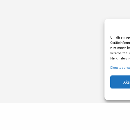
Um dir ein op
Geräteinform
zustimmst, kö
verarbeiten.
Merkmale und
Dienste verw
Akz