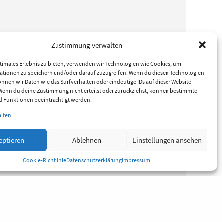
Zustimmung verwalten
timales Erlebnis zu bieten, verwenden wir Technologien wie Cookies, um
ationen zu speichern und/oder darauf zuzugreifen. Wenn du diesen Technologien
nnen wir Daten wie das Surfverhalten oder eindeutige IDs auf dieser Website
 Wenn du deine Zustimmung nicht erteilst oder zurückziehst, können bestimmte
 Funktionen beeinträchtigt werden.
alten
eptieren
Ablehnen
Einstellungen ansehen
Cookie-Richtlinie
Datenschutzerklärung
Impressum