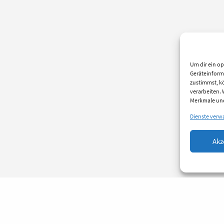
Um dir ein op
Geräteinform
zustimmst, kö
verarbeiten.
Merkmale und
Dienste verw
Akz