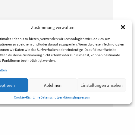
Zustimmung verwalten
timales Erlebnis zu bieten, verwenden wir Technologien wie Cookies, um
ationen zu speichern und/oder darauf zuzugreifen. Wenn du diesen Technologien
nnen wir Daten wie das Surfverhalten oder eindeutige IDs auf dieser Website
 Wenn du deine Zustimmung nicht erteilst oder zurückziehst, können bestimmte
 Funktionen beeinträchtigt werden.
alten
eptieren
Ablehnen
Einstellungen ansehen
Cookie-Richtlinie
Datenschutzerklärung
Impressum