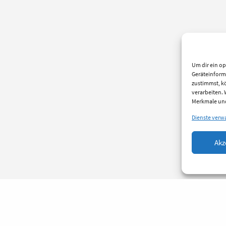
Um dir ein op
Geräteinform
zustimmst, kö
verarbeiten.
Merkmale und
Dienste verw
Akz