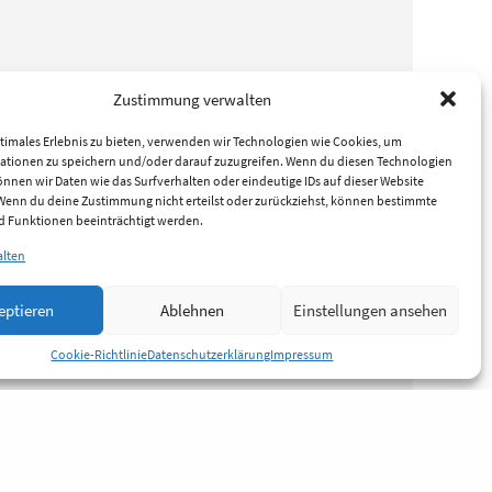
Zustimmung verwalten
timales Erlebnis zu bieten, verwenden wir Technologien wie Cookies, um
ationen zu speichern und/oder darauf zuzugreifen. Wenn du diesen Technologien
nnen wir Daten wie das Surfverhalten oder eindeutige IDs auf dieser Website
 Wenn du deine Zustimmung nicht erteilst oder zurückziehst, können bestimmte
 Funktionen beeinträchtigt werden.
alten
eptieren
Ablehnen
Einstellungen ansehen
Cookie-Richtlinie
Datenschutzerklärung
Impressum