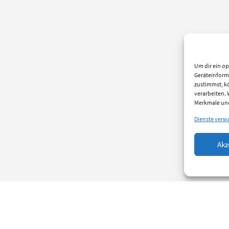
Um dir ein op
Geräteinform
zustimmst, kö
verarbeiten.
Merkmale und
Dienste verw
Akz