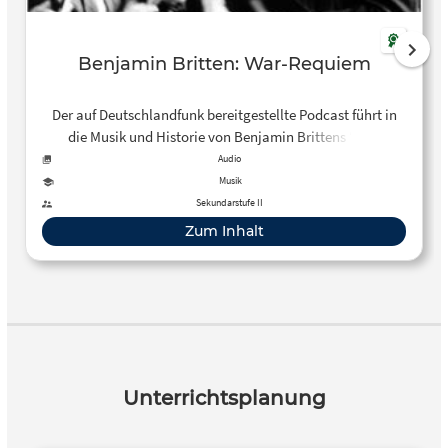
Benjamin Britten: War-Requiem
Der auf Deutschlandfunk bereitgestellte Podcast führt in
die Musik und Historie von Benjamin Brittens “War
Requiem” ein: Die Gedichte des Briten Wilfred Owen über
Audio
„das Leid des Krieges“ haben bis heute Gewicht – er starb
Musik
im Ersten Weltkrieg. Der Komponist Benjamin Britten
Sekundarstufe II
vereinte Owens Gedichte und den lateinischen Messetext
Zum Inhalt
zur Totenmesse eines “War Requiems”, uraufgeführt am 30.
Mai 1962 in der Kathedrale der Stadt Coventry.
Unterrichtsplanung