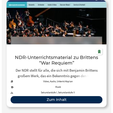
NDR-Unterrichtsmaterial zu Brittens
“War Requiem”
Der NDR stellt für alle, die sich mit Benjamin Brittens
großem Werk, das ein Bekenntnis gegen den Krieg
darstellt, beschäftigen möchten, das vorliegende
Video, Audio, Unterrichtsplan
Unterrichtsmaterial kostenlos zur Verfügung.
Musik
Sekundarstufe I, Sekundarstufe II
Zum Inhalt