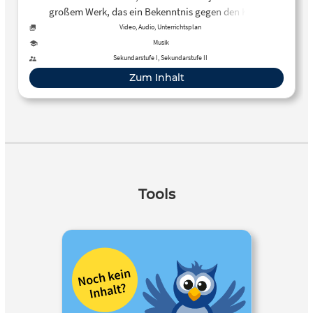
großem Werk, das ein Bekenntnis gegen den Krieg
darstellt, beschäftigen möchten, das vorliegende
Video, Audio, Unterrichtsplan
Unterrichtsmaterial kostenlos zur Verfügung.
Musik
Sekundarstufe I, Sekundarstufe II
Zum Inhalt
Tools