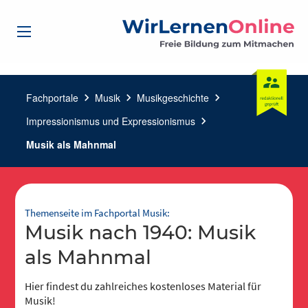
Fachportale
chevron_right
Musik
chevron_right
Musikgeschichte
chevron_right
Impressionismus und Expressionismus
chevron_right
Musik als Mahnmal
Themenseite im Fachportal Musik:
Musik nach 1940: Musik
als Mahnmal
Hier findest du zahlreiches kostenloses Material für
Musik!