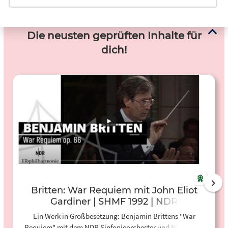
Die neusten geprüften Inhalte für
dich!
Britten: War Requiem mit John Eliot
Gardiner | SHMF 1992 | NDR
Elbphilharmonie Orchester (Video)
Ein Werk in Großbesetzung: Benjamin Brittens "War
Requiem" mit dem NDR Sinfonieorchester und NDR Chor.