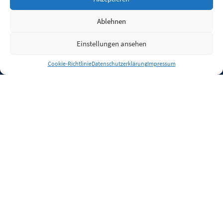
Ablehnen
Einstellungen ansehen
Anmelden
Cookie-Richtlinie
Datenschutzerklärung
Impressum
Jobs
Partner
FAQ
Quellen
Qualitätssicherung
WLO Beirat
Kontakt
Impressum
Datenschutz
Plug-in
Cookie-Richtlinie (EU)
Unsere Inhalte stehen
unter der Lizenz
CC BY
4.0
.
Für Inhalte von Partnern
achten Sie bitte auf die