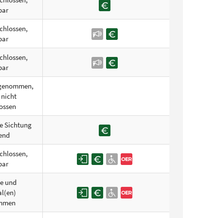
bar
chlossen,
bar
chlossen,
bar
ufgenommen,
 nicht
ossen
le Sichtung
end
chlossen,
bar
he und
al(en)
mmen