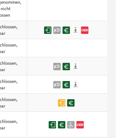
ufgenommen,
 nicht
ossen
chlossen,
bar
chlossen,
bar
chlossen,
bar
chlossen,
bar
chlossen,
bar
chlossen,
bar