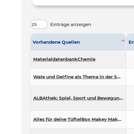
Einträge anzeigen
Vorhandene Quellen
Er
MaterialdatenbankChemie
Wale und Delfine als Thema in der Schule
ALBAthek: Spiel, Sport und Bewegung in Kita und Grundschule
Alles für deine TüftelBox Makey Makey – Sprechendes Poster | TüftelAkademie