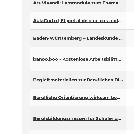
Ars Vivendi: Lernmodule zum Thema BNE
AulaCorto | El portal de cine para colegios e institutos
Baden-Württemberg – Landeskunde entdecken online | LEO-BW
banoo.boo - Kostenlose Arbeitsblätter für die Grundschule – Mathe, Deutsch, Vorschule
Begleitmaterialien zur Beruflichen Bildung für nachhaltige Entwicklung für über 100 Ausbildungsberufe
Berufliche Orientierung wirksam begleiten - Unterrichtseinheiten zur Berufs- und Studienorientierung in der Gymnasialen Oberstufe Saar
Berufsbildungsmessen für Schüler und Studenten | bigKARRIERE