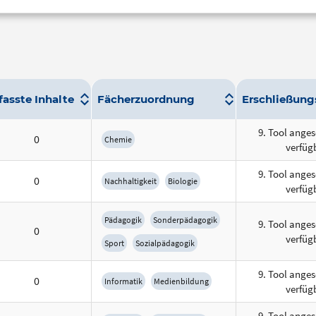
fasste Inhalte
Fächerzuordnung
Erschließung
9. Tool anges
0
Chemie
verfüg
9. Tool anges
0
Nachhaltigkeit
Biologie
verfüg
Pädagogik
Sonderpädagogik
9. Tool anges
0
verfüg
Sport
Sozialpädagogik
9. Tool anges
0
Informatik
Medienbildung
verfüg
9. Tool anges