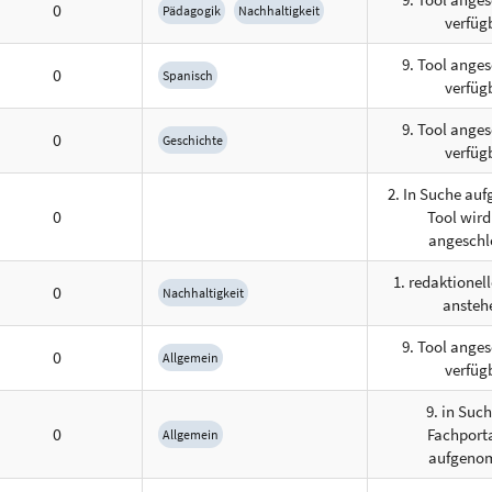
0
Pädagogik
Nachhaltigkeit
verfüg
9. Tool anges
0
Spanisch
verfüg
9. Tool anges
0
Geschichte
verfüg
2. In Suche a
0
Tool wird
angeschl
1. redaktionel
0
Nachhaltigkeit
ansteh
9. Tool anges
0
Allgemein
verfüg
9. in Suc
0
Fachport
Allgemein
aufgeno