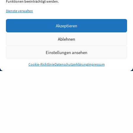
Funktionen beeinträchtigt werden.
Dienste verwalten
Akzeptieren
Ablehnen
Einstellungen ansehen
Anmelden
Cookie-Richtlinie
Datenschutzerklärung
Impressum
Jobs
Partner
FAQ
Quellen
Qualitätssicherung
WLO Beirat
Kontakt
Impressum
Datenschutz
Plug-in
Cookie-Richtlinie (EU)