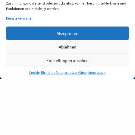
Zustimmung nicht erteilst oder zurückziehst, können bestimmte Merkmale und
Funktionen beeinträchtigt werden.
Dienste verwalten
Akzeptieren
Ablehnen
Einstellungen ansehen
Anmelden
Cookie-Richtlinie
Datenschutzerklärung
Impressum
Jobs
Partner
FAQ
Quellen
Qualitätssicherung
WLO Beirat
Kontakt
Impressum
Datenschutz
Plug-in
Cookie-Richtlinie (EU)