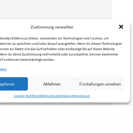
Zustimmung verwalten
timales Erlebnis zu bieten, verwenden wir Technologien wie Cookies, um
ationen zu speichern und/oder darauf zuzugreifen. Wenn du diesen Technologien
nnen wir Daten wie das Surfverhalten oder eindeutige IDs auf dieser Website
 Wenn du deine Zustimmung nicht erteilst oder zurückziehst, können bestimmte
 Funktionen beeinträchtigt werden.
alten
eptieren
Ablehnen
Einstellungen ansehen
Cookie-Richtlinie
Datenschutzerklärung
Impressum