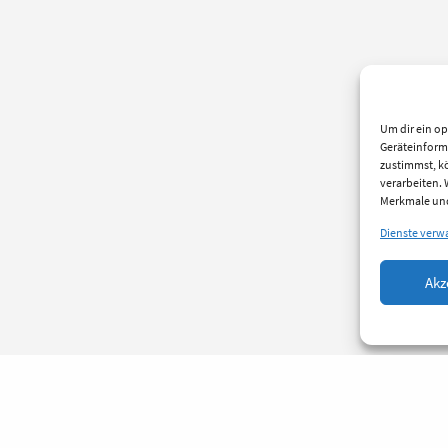
Um dir ein op
Geräteinform
zustimmst, kö
verarbeiten.
Merkmale und
Dienste verw
Akz