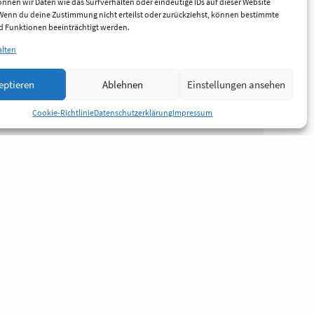
nnen wir Daten wie das Surfverhalten oder eindeutige IDs auf dieser Website
 Wenn du deine Zustimmung nicht erteilst oder zurückziehst, können bestimmte
 Funktionen beeinträchtigt werden.
alten
eptieren
Ablehnen
Einstellungen ansehen
Cookie-Richtlinie
Datenschutzerklärung
Impressum