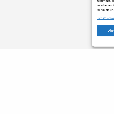
zustimmst, kö
verarbeiten.
Merkmale und
Dienste verw
Akz