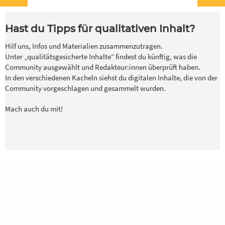
inspirieren!
Hast du Tipps für qualitativen Inhalt?
Für jeden und jede ist etwas dabei und es soll
noch viel mehr werden – dafür brauchen wir
Hilf uns, Infos und Materialien zusammenzutragen.
deine Unterstützung,
werde Teil der
Unter „qualitätsgesicherte Inhalte“ findest du künftig, was die
Community
! Du kannst in Redaktionen
Community ausgewählt und Redakteur:innen überprüft haben.
mitarbeiten und eigene Inhalte hochladen und
In den verschiedenen Kacheln siehst du digitalen Inhalte, die von der
der Community zur Verfügung stellen.
Community vorgeschlagen und gesammelt wurden.
Mach auch du mit!