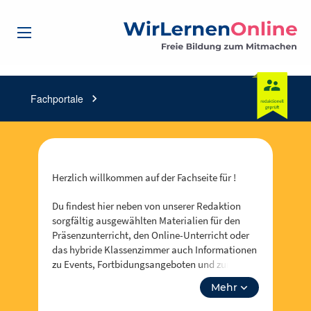
Fachportale
chevron_right
Herzlich willkommen auf der Fachseite für !
Du findest hier neben von unserer Redaktion
sorgfältig ausgewählten Materialien für den
Präsenzunterricht, den Online-Unterricht oder
das hybride Klassenzimmer auch Informationen
zu Events, Fortbidungsangeboten und zum
Neusten aus . Über “unsere Themen” kannst du
Mehr
auch tiefer in Lehrplanthemen eintauchen und
spezielle Materialien finden. Lass dich