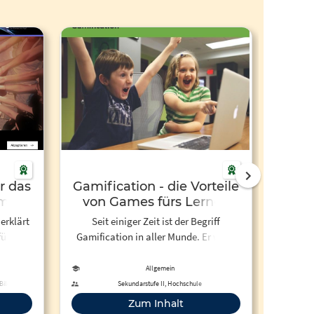
r das
Gamification - die Vorteile
Bas
em
von Games fürs Lernen
u
nutzen
erklärt
Seit einiger Zeit ist der Begriff
Der Bog
für das
Gamification in aller Munde. Er weist
Vio
 zum
darauf hin, dass Games auch abseits
eingest
 zu
der bekannten Videospiele sinnvoll
verbind
Allgemein
eingesetzt werden können, etwa für die
Klavia
 Bildung
Sekundarstufe II, Hochschule
Unterrichtsgestaltung. Spielerisch
auf
Zum Inhalt
lernen und dabei neueste digitale
zurech