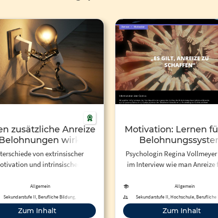
en zusätzliche Anreize
Motivation: Lernen fü
Belohnungen wirklich
Belohnungssyst
otivieren? Sollte eine
terschiede von extrinsischer
Psychologin Regina Vollmeyer 
tigkeit selbst nicht
otivation und intrinsischer
im Interview wie man Anreize 
ser so gestaltet sein,
 Motivation und
Belohnungssystem schafft,
ass sie von sich aus
sische Motivation von Verhalten
Beispiel beim Lernen. Mehr
Allgemein
Allgemein
motiviert?
mpierender Effekt extrinsischer
Motivation:
Sekundarstufe II, Berufliche Bildung,
Sekundarstufe II, Hochschule, Berufliche
Erwachsenenbildung
Belohnung
Zum Inhalt
Zum Inhalt