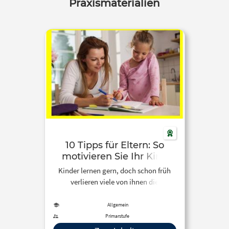
Praxismaterialien
10 Tipps für Eltern: So
motivieren Sie Ihr Kind
zum Lernen – Lerne mit
Kinder lernen gern, doch schon früh
scoyo!
verlieren viele von ihnen die
Lernmotivation. scoyo verrät Ihnen 10
Tipps, wie Sie Ihre Kinder zum Lernen
Allgemein
motivieren.
Primarstufe