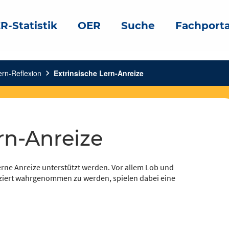
R-Statistik
OER
Suche
Fachporta
ern-Reflexion
chevron_right
Extrinsische Lern-Anreize
ern-Anreize
erne Anreize unterstützt werden. Vor allem Lob und
iziert wahrgenommen zu werden, spielen dabei eine