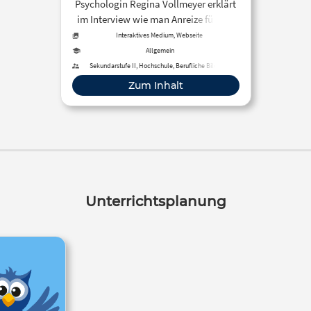
Psychologin Regina Vollmeyer erklärt
im Interview wie man Anreize für das
Belohnungssystem schafft, zum
Interaktives Medium, Webseite
Beispiel beim Lernen. Mehr zu
Allgemein
Motivation:
Sekundarstufe II, Hochschule, Berufliche Bildung
Zum Inhalt
Unterrichtsplanung