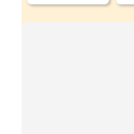
verwendet wird. Er ist aus dem
Buchstaben "F" entstanden und die
beiden F-Striche umklammern die
Linie F.