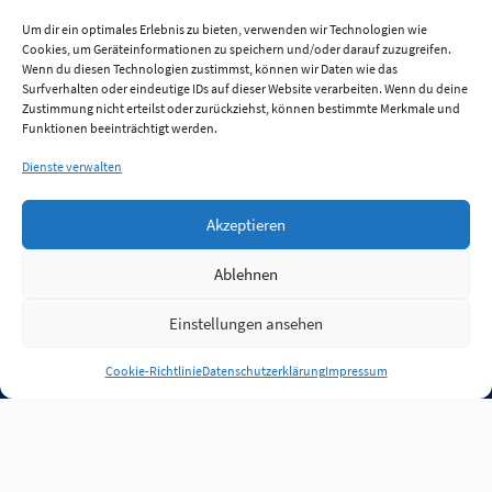
Um dir ein optimales Erlebnis zu bieten, verwenden wir Technologien wie
Cookies, um Geräteinformationen zu speichern und/oder darauf zuzugreifen.
Wenn du diesen Technologien zustimmst, können wir Daten wie das
Surfverhalten oder eindeutige IDs auf dieser Website verarbeiten. Wenn du deine
Zustimmung nicht erteilst oder zurückziehst, können bestimmte Merkmale und
Funktionen beeinträchtigt werden.
Dienste verwalten
Akzeptieren
Ablehnen
Einstellungen ansehen
Anmelden
Cookie-Richtlinie
Datenschutzerklärung
Impressum
Jobs
Partner
FAQ
Quellen
Qualitätssicherung
WLO Beirat
Kontakt
Impressum
Datenschutz
Plug-in