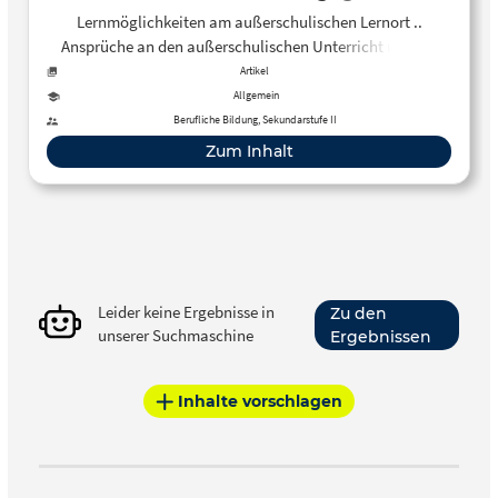
Lernschwierigkeiten mit besonderer
Lernmöglichkeiten am außerschulischen Lernort ..
Berücksichtigung des
Ansprüche an den außerschulischen Unterricht und die
Biologieunterrichts
beteiligten Personen Wirksamkeit von Unterricht an
Artikel
außerschulischen Lernorten
Allgemein
Berufliche Bildung, Sekundarstufe II
Zum Inhalt
Leider keine Ergebnisse in
Zu den
unserer Suchmaschine
Ergebnissen
Inhalte vorschlagen