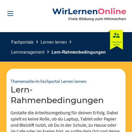
Fachportale
chevron_right
Lernen lernen
chevron_right
Lernmanagement
chevron_right
Lern-Rahmenbedingungen
Themenseite im Fachportal Lernen lernen:
Lern-
Rahmenbedingungen
Gestalte die Arbeitsumgebung für deinen Erfolg. Dabei
spielt es keine Rolle, ob du Laptop, Tablet oder Papier
und Bleistift nutzt, ob Du in der Schule, zu Hause oder
im Cafe oder im Freien bist, es sollte dein Ort und deine