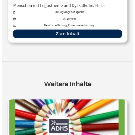
Menschen mit Legasthenie und Dyskalkulie. Nutzen Sie die
Unterstützung im Selbsthilfeverband!
Bildungsangebot, Quelle
Allgemein
Berufliche Bildung, Erwachsenenbildung
Zum Inhalt
Weitere Inhalte