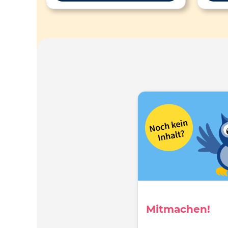
L
Rechts
kommt
gen
Lernr
Die L
und 
Fami
durc
40% h
de
läng
rich
ausei
gen
sowi
begeg
ist, d
Mitmachen!
Lernzu
schri