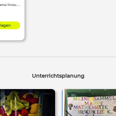
er Praxis in verschiedenen
Thema hinzu…
Kompetenzbereichen
achkompetenz, Selbst- und
Sozialkompetenz und
hlagen
denkompetenz) Lernzuwächse
egelt. Auch diese erfolgreichen
twicklungen müssen bei der
teren pädagogischen Arbeit
ücksichtigt werden. Folgende
ige pädagogischen Grundsätze
ind zu berück- sichtigen: ■
rnschwierigkeiten präventiv
egnen, ■ bei den Stärken der
Unterrichtsplanung
Lernenden ansetzen und ■
individuelle Förderung als
rinzip des Lehrens und Lernens.