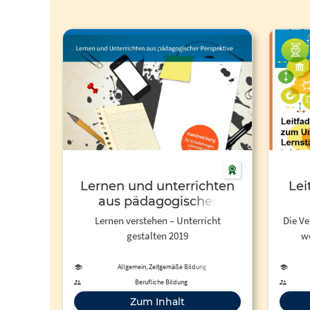
Lernen und unterrichten
Le
aus pädagogischer
Perspektive 2019
Lernen verstehen – Unterricht
Die V
gestalten 2019
we
Unive
Unte
Allgemein, Zeitgemäße Bildung
acht- 
Berufliche Bildung
Schü
Zum Inhalt