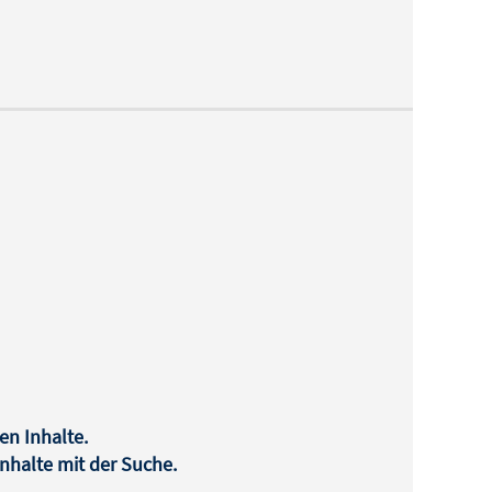
Entwicklungen müssen bei der
weiteren pädagogischen Arbeit
berücksichtigt werden. Folgende
wichtige pädagogischen Grundsätze
sind zu berück- sichtigen: ■
Lernschwierigkeiten präventiv
begegnen, ■ bei den Stärken der
Lernenden ansetzen und ■
individuelle Förderung als
Grundprinzip des Lehrens und Lernens.
en Inhalte.
halte mit der Suche.