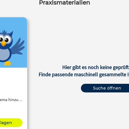
Praxismaterialien
dokumentieren. Portfolios die
Leis­ tungsnachweis für fachli
überfachliche Kompeten­ ze
fördern ein erweitertes
Beurteilungsverständnis
Hier gibt es noch keine geprüft
Finde passende maschinell gesammelte In
Suche öffnen
Thema hinzu…
hlagen