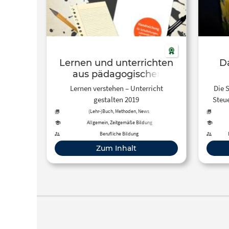
Lernen und unterrichten
D
aus pädagogischer
Perspektive 2019
Lernen verstehen – Unterricht
Die Schrit
gestalten 2019
Steuerungen d
Zusa
(Lehr-)Buch, Methoden, News
Theo
Allgemein, Zeitgemäße Bildung
Berufliche Bildung
Zum Inhalt