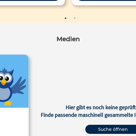
ernbereichen Mathematik,
chreibung und Lesen. Die Studie
 zu dem Ergebnis, dass in den
annten Bereichen deutliche
ückstände zu beobachten sind.
ernrückstände der Schülerinnen
Medien
Schüler aus sozial schwachen
lien fallen, verglichen mit der
hschnittlichen Testgruppe, um
öher aus. Vor dem Hintergrund
r Schulschließungen und der
eren Phasen des Distanzunter-
ts müssen sich alle Akteure im
Kontext Schule damit
nandersetzen, wie mit hetero-
en Lernständen umgegangen
Hier gibt es noch keine geprüft
e Bildungsbenachteiligungen
net werden kann. Zu beachten
Finde passende maschinell gesammelte In
ass der Distanzunterricht auch zu
wächsen und Entwicklungsfort-
Suche öffnen
tten geführt hat. So werden aus