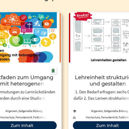
itfaden zum Umgang
Lehreinheit struktur
mit heterogenen
und gestalten
Lernständen
ermutungen zu Lernrückständen
1. Den Bedarf erfragen: sechs
rden durch eine Studie der
dafür 2. Das Lernen strukturiere
rsität Oxford 2 un- termauert.
Information vermitteln 4. An
rsucht wurden die Leistungen
und aufhören 5. Hilfsmittel eins
Allgemein, Zeitgemäße Bildung
Allgemein, Zeitgemäße Bildung
bis elfjähriger niederländischer
Seminar und Unterricht skizz
Hochschule, Fernunterricht, Fortbildung
Hochschule, Fernunterricht, Fortbild
lerin- nen und Schüler in den
Zum Inhalt
Zum Inhalt