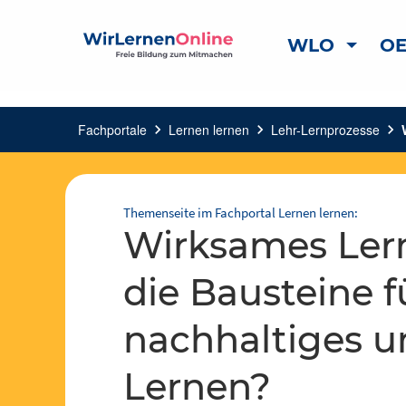
WLO
OE
Fachportale
chevron_right
Lernen lernen
chevron_right
Lehr-Lernprozesse
chevron_right
Themenseite im Fachportal Lernen lernen:
Wirksames Lernen – Wie mixe ich
die Bausteine f
nachhaltiges 
Lernen?