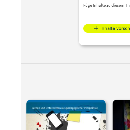
d
Füge Inhalte zu diesem 
(S
Inhalte vorsc
Metho
gespi
En
wei
ber
wicht
s
Le
beg
Grundp