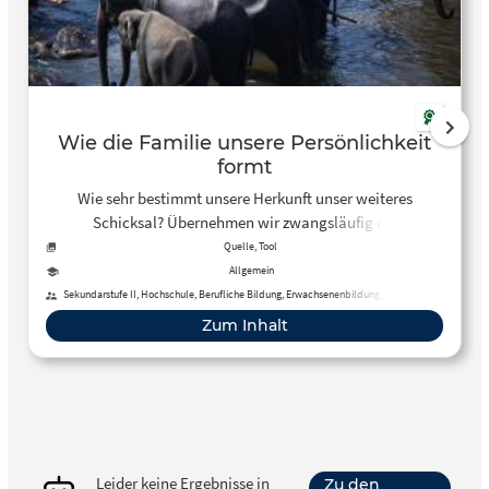
Wie die Familie unsere Persönlichkeit
formt
Wie sehr bestimmt unsere Herkunft unser weiteres
Schicksal? Übernehmen wir zwangsläufig die
Vorstellungen und Verhaltensweisen unserer Eltern? Der
Quelle, Tool
Psychologe Klaus A. Schneewind erklärt, wie die Familie
Allgemein
jeden von uns formt – und wie nicht.
Sekundarstufe II, Hochschule, Berufliche Bildung, Erwachsenenbildung, Fortbildung
Zum Inhalt
Leider keine Ergebnisse in
Zu den