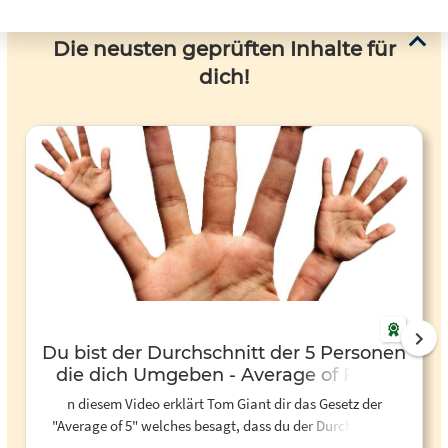
Die neusten geprüften Inhalte für
dich!
Du bist der Durchschnitt der 5 Personen
die dich Umgeben - Average of Five -
YouTube
n diesem Video erklärt Tom Giant dir das Gesetz der
"Average of 5" welches besagt, dass du der Durchschnitt
der 5 Personen bist, mit denen du dich umgibst. Er zitiere