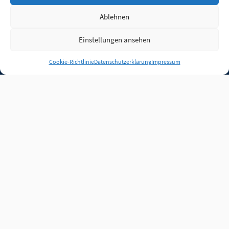
Ablehnen
Einstellungen ansehen
Anmelden
Cookie-Richtlinie
Datenschutzerklärung
Impressum
Jobs
Partner
FAQ
Quellen
Qualitätssicherung
WLO Beirat
Kontakt
Impressum
Datenschutz
Plug-in
Cookie-Richtlinie (EU)
Unsere Inhalte stehen
unter der Lizenz
CC BY
4.0
.
Für Inhalte von Partnern
achten Sie bitte auf die
Lizenzbedingungen der