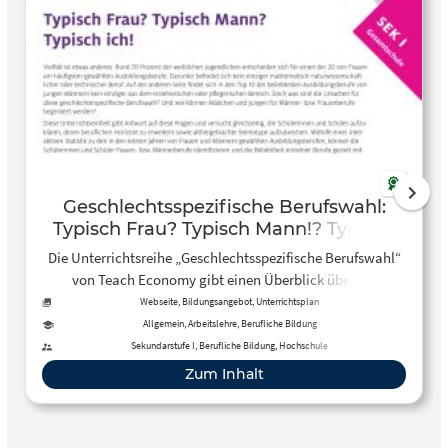
Geschlechtsspezifische Berufswahl:
Typisch Frau? Typisch Mann!? Typisch
ich!
Die Unterrichtsreihe „Geschlechtsspezifische Berufswahl“
von Teach Economy gibt einen Überblick über die
Einflussfaktoren, die bei der Berufswahl von Jungen und
Webseite, Bildungsangebot, Unterrichtsplan
Mädchen eine Rolle spielen. Es erklärt, wie traditionelle
Allgemein, Arbeitslehre, Berufliche Bildung
Rollenbilder und gesellschaftliche Erwartungen die
Sekundarstufe I, Berufliche Bildung, Hochschule
Berufswahl beeinflussen können und welche Unterschiede
Zum Inhalt
es zwischen den Berufsfeldern gibt, die von Männern und
Frauen häufiger gewählt werden. Zudem werden
Möglichkeiten aufgezeigt, wie Jugendliche eine berufliche