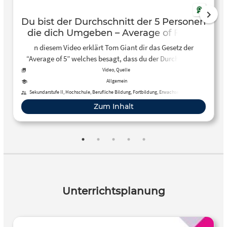
Du bist der Durchschnitt der 5 Personen
die dich Umgeben – Average of Five –
YouTube
n diesem Video erklärt Tom Giant dir das Gesetz der
“Average of 5” welches besagt, dass du der Durchschnitt
der 5 Personen bist, mit denen du dich umgibst. Er zitiere
Video, Quelle
dazu Tim Ferriss, Dr. Julian Hosp und mischt seine
Allgemein
persönliche Erfahrung dazu.
Sekundarstufe II, Hochschule, Berufliche Bildung, Fortbildung, Erwachsenenbildung
Zum Inhalt
Unterrichtsplanung