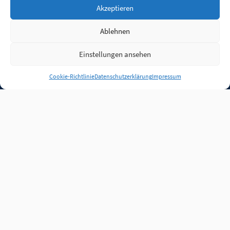
Akzeptieren
Ablehnen
Einstellungen ansehen
Anmelden
Cookie-Richtlinie
Datenschutzerklärung
Impressum
Jobs
Partner
FAQ
Quellen
Qualitätssicherung
WLO Beirat
Kontakt
Impressum
Datenschutz
Plug-in
Cookie-Richtlinie (EU)
Unsere Inhalte stehen
unter der Lizenz
CC BY
4.0
.
Für Inhalte von Partnern
achten Sie bitte auf die