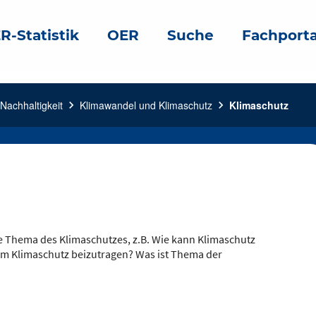
R-Statistik
OER
Suche
Fachporta
Nachhaltigkeit
chevron_right
Klimawandel und Klimaschutz
chevron_right
Klimaschutz
e Thema des Klimaschutzes, z.B. Wie kann Klimaschutz
um Klimaschutz beizutragen? Was ist Thema der