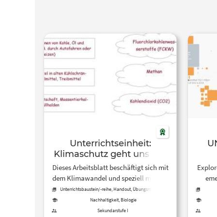
Unterrichtseinheit:
U
Klimaschutz geht uns alle
an!
Dieses Arbeitsblatt beschäftigt sich mit
Explor
dem Klimawandel und speziell mit den
eme
Fragen wie der Klimawandel
impa
Unterrichtsbaustein/-reihe, Handout, Übungsmaterial,
Arbeitsblatt
U
funktioniert und was wir Menschen tun
a
Nachhaltigkeit, Biologie
können, um ihn aufzuhalten.
Sekundarstufe I