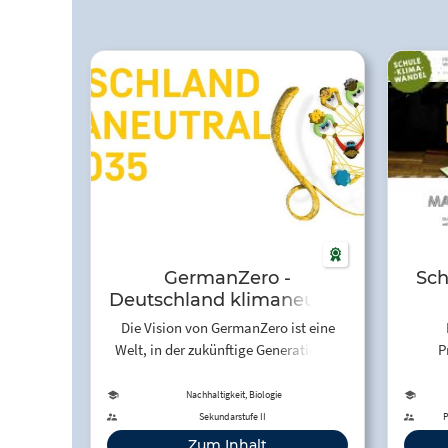
GermanZero -
Sch
Deutschland klimaneutral
bis 2035
Die Vision von GermanZero ist eine
Welt, in der zukünftige Generationen
P
ein gutes Leben führen können. Das
Materi
bedeutet, die Erderwärmung auf 1,5
nachha
Nachhaltigkeit, Biologie
Grad zu begrenzen. Dafür machen wir
b
Sekundarstufe II
P
Deutschland bis 2035 klimaneutral.
Bildu
Zum Inhalt