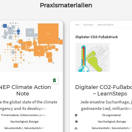
Praxismaterialien
NEP Climate Action
Digitaler CO2-Fußab
Note
– LearnSteps
e the global state of the climate
Jede einzelne Suchanfrage, 
rgency and its development,
gestreamte Lied, milliarden
cts across the world, climate
ausgeführt überall auf der Welt,
Primärmaterial, Entdeckendes Lernen,
Übungsmaterial
nterrichtsbaustein/-reihe, Unterrichtsidee,
ction by country and more.
einen global immer größer we
Nachhaltigkeit, Biologie
Nachhaltigkeit, Biologie
Textbausteine, Daten
Strombedarf verantwortlich 
Sekundarstufe I, Sekundarstufe II
Sekundarstufe I, Sekundarstufe II