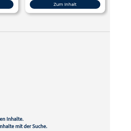
CO2-
Unterricht durchgenommen werden
Zum Inhalt
können.
en Inhalte.
halte mit der Suche.