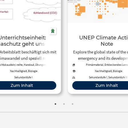
Unterrichtseinheit:
UNEP Climate Act
aschutz geht uns alle
Note
an!
Arbeitsblatt beschäftigt sich mit
Explore the global state of the
imawandel und speziell mit den
emergency and its developm
ragen wie der Klimawandel
impacts across the world, cl
ichtsbaustein/-reihe, Handout, Übungsmaterial,
Primärmaterial, Entdeckendes Lerne
Arbeitsblatt
Unterrichtsbaustein/-reihe, Unterrichts
oniert und was wir Menschen tun
action by country and mo
Nachhaltigkeit, Biologie
Nachhaltigkeit, Biologie
Textbausteine, Daten
önnen, um ihn aufzuhalten.
Sekundarstufe I
Sekundarstufe I, Sekundarstufe II
Zum Inhalt
Zum Inhalt