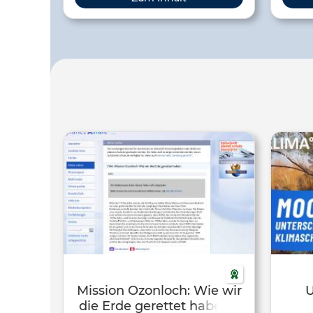
Wie? Das erfährst Du auf dieser
auch (
Website.
Kil
Klima
Mission Ozonloch: Wie wir
U
die Erde gerettet haben –