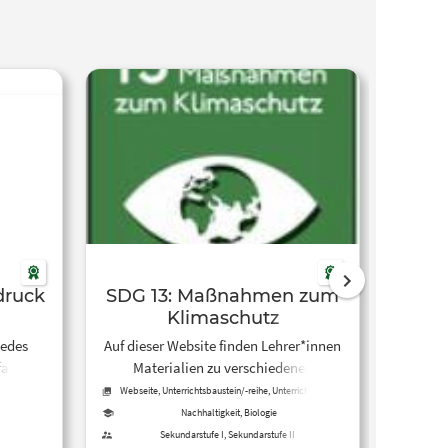
druck
SDG 13: Maßnahmen zum
De
Klimaschutz
jedes
Auf dieser Website finden Lehrer*innen
Mithil
fach
Materialien zu verschiedenen
erarbe
 ist für
Lerneinheiten und Lernstationen des
natü
Webseite, Unterrichtsbaustein/-reihe, Unterrichtsidee,
Experiment
rdenden
SDG 13: Maßnahmen zum
Tr
Nachhaltigkeit, Biologie
– und
Klimaschutz, die sehr gut im
Au
Sekundarstufe I, Sekundarstufe II