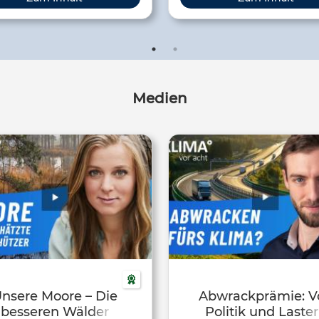
digitale) Workshops zum Thema
den Unterricht.
mawandel, Ausbildungen zum
botschafter:in und viele weiter
spannende Angebote an.
Medien
nsere Moore – Die
Abwrackprämie: V
besseren Wälder
Politik und Laste