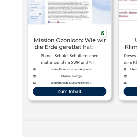
Mission Ozonloch: Wie wir
die Erde gerettet haben –
Klim
Filme online – Planet
Planet-Schule: Schulfernsehen
Dieses 
Schule – Schulfernsehen
multimedial im SWR und WDR
dem Kl
multimedial des SWR und
Fernsehen verdeutlicht die Ozon-
F
Video, Unterrichtsbaustein/-reihe
Unterr
des WDR
Problematik in all ihren Facetten.
funkti
Chemie, Biologie
k
Sekundarstufe I, Sekundarstufe II
Zum Inhalt