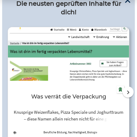
Die neusten geprüften Inhalte für
dich!
Was verrät die Verpackung
Knusprige Weizenflakes, Pizza Speciale und Joghurttraum
– diese Namen allein reichen nicht für eine gute
Kaufentscheidung. In der Doppelstunde geht es daher um
die Pflichtangaben zur Lebensmittelkennzeichnung. Im
Berufliche Bildung, Nachhaltigkeit, Biologie