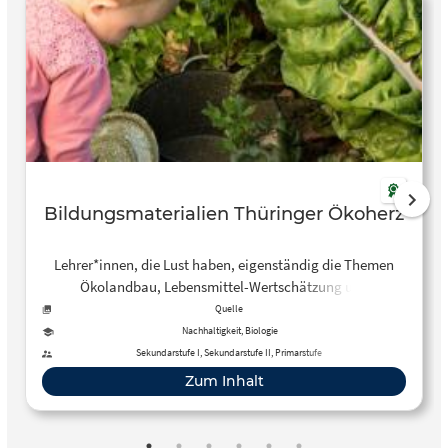
Bildungsmaterialien Thüringer Ökoherz
Lehrer*innen, die Lust haben, eigenständig die Themen
Ökolandbau, Lebensmittel-Wertschätzung und
nachhaltige Ernährung in Lernsettings umzusetzen, finden
Quelle
auf dieser Website diverse Materialien zur Unterstützung.
Nachhaltigkeit, Biologie
Sekundarstufe I, Sekundarstufe II, Primarstufe
Zum Inhalt