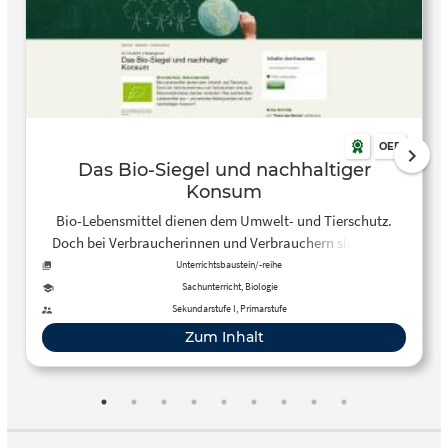
OER
Das Bio-Siegel und nachhaltiger
Konsum
Bio-Lebensmittel dienen dem Umwelt- und Tierschutz.
Doch bei Verbraucherinnen und Verbrauchern sind auch
Missverständnisse darüber verbreitet. Was zeichnet Bio-
Unterrichtsbaustein/-reihe
Lebensmittel aus – und welchen Beitrag leisten sie zum
Sachunterricht, Biologie
nachhaltigen Konsum?
Sekundarstufe I, Primarstufe
Zum Inhalt