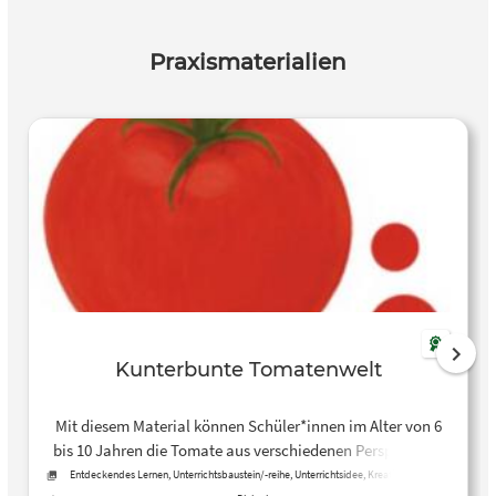
Praxismaterialien
Kunterbunte Tomatenwelt
Mit diesem Material können Schüler*innen im Alter von 6
bis 10 Jahren die Tomate aus verschiedenen Perspektiven
kennenlernen: Sie blicken aus dem Weltall auf Almeria,
Entdeckendes Lernen, Unterrichtsbaustein/-reihe, Unterrichtsidee, Kreative, offene
Aktivität, Arbeitsblatt