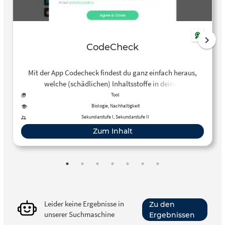
CodeCheck
Mit der App Codecheck findest du ganz einfach heraus,
welche (schädlichen) Inhaltsstoffe in deinen
Kosmetikprodukten, Lebens- und Reinigungsmitteln sowie
Tool
sonstigen Konsumgütern stecken.
Biologie, Nachhaltigkeit
Sekundarstufe I, Sekundarstufe II
Zum Inhalt
Leider keine Ergebnisse in
Zu den
unserer Suchmaschine
Ergebnissen