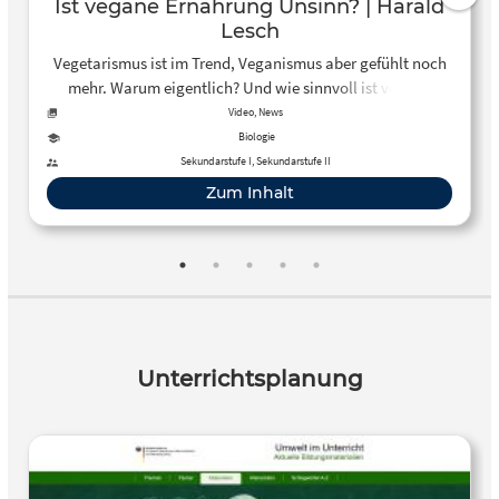
Ist vegane Ernährung Unsinn? | Harald
Lesch
Vegetarismus ist im Trend, Veganismus aber gefühlt noch
mehr. Warum eigentlich? Und wie sinnvoll ist vegane
Ernährung? Harald Lesch klärt auf.
Video, News
Biologie
Sekundarstufe I, Sekundarstufe II
Zum Inhalt
Unterrichtsplanung