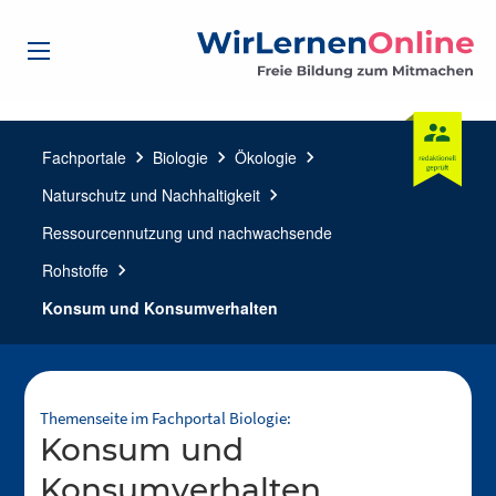
Fachportale
chevron_right
Biologie
chevron_right
Ökologie
chevron_right
Naturschutz und Nachhaltigkeit
chevron_right
Ressourcennutzung und nachwachsende
Rohstoffe
chevron_right
Konsum und Konsumverhalten
Themenseite im Fachportal Biologie:
Konsum und
Konsumverhalten