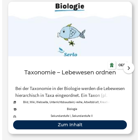
OER
Taxonomie – Lebewesen ordnen
Bei der Taxonomie in der Biologie werden die Lebewesen
hierarchisch in Taxa eingeordnet. Ein Taxon (pl. Taxa) ist
eine Gruppe von Lebewesen mit gleichen Merkmalen, die
Bild, Wiki, Webseite, Unterrichtsbaustein/-reihe, Arbeitsblatt, Kreative, offene
Aktivität, Tool, Kurs
sich gleichzeitig von anderen Gruppen abgrenzen lässt. Auf
Biologie
dieser Website wird diese Ordnung beispielhalft anhand
Sekundarstufe I, Sekundarstufe II
des Tierreichs dargestellt.
Zum Inhalt