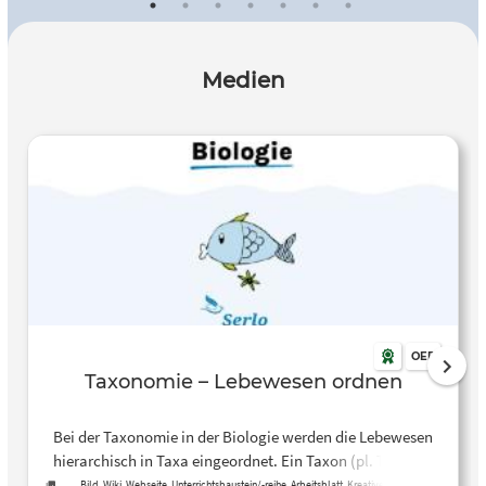
Unterricht.
Medien
OER
Taxonomie – Lebewesen ordnen
Bei der Taxonomie in der Biologie werden die Lebewesen
hierarchisch in Taxa eingeordnet. Ein Taxon (pl. Taxa) ist
eine Gruppe von Lebewesen mit gleichen Merkmalen, die
Bild, Wiki, Webseite, Unterrichtsbaustein/-reihe, Arbeitsblatt, Kreative, offene