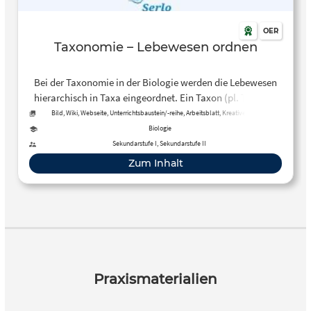
OER
Taxonomie – Lebewesen ordnen
Bei der Taxonomie in der Biologie werden die Lebewesen
hierarchisch in Taxa eingeordnet. Ein Taxon (pl. Taxa) ist
eine Gruppe von Lebewesen mit gleichen Merkmalen, die
Bild, Wiki, Webseite, Unterrichtsbaustein/-reihe, Arbeitsblatt, Kreative, offene
Aktivität, Tool, Kurs
sich gleichzeitig von anderen Gruppen abgrenzen lässt. Auf
Biologie
dieser Website wird diese Ordnung beispielhalft anhand
Sekundarstufe I, Sekundarstufe II
des Tierreichs dargestellt.
Zum Inhalt
Praxismaterialien