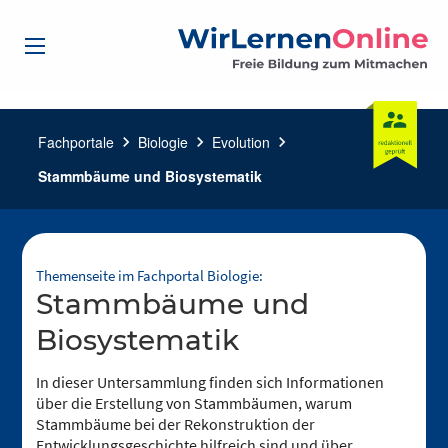
Fachportale
chevron_right
Biologie
chevron_right
Evolution
chevron_right
Stammbäume und Biosystematik
Themenseite im Fachportal Biologie:
Stammbäume und
Biosystematik
In dieser Untersammlung finden sich Informationen
über die Erstellung von Stammbäumen, warum
Stammbäume bei der Rekonstruktion der
Entwicklungsgeschichte hilfreich sind und über