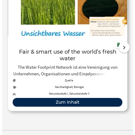
Fair & smart use of the world’s fresh
water
The Water Footprint Network ist eine Vereinigung von
Unternehmen, Organisationen und Einzelperonen mit dem
Ziel, die Probleme der gerechten Vertielung von Wasser zu
Quelle
beheben. Auf dieser Website finden Schüler*innen und
Nachhaltigkeit, Biologie
Lehrer*innen diverse Erklärungen, ein Tool zur Berechnung
Sekundarstufe I, Sekundarstufe II
ihres ganz persönlichen Wasserfußabdrucks, weitere
Zum Inhalt
interaktive Tools, Publikationen und auch
Unterrichtsmaterialien. Stöbern erwünscht!