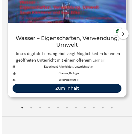
Wasser – Eigenschaften, Verwendung,
Umwelt
Dieses digitale Lernangebot zeigt Möglichkeiten für einen
geöffneten Unterricht mit einem offenem Lernangebot /
Lernen an Stationen zu dem Thema Wasser auf.
Experiment, Arbeitsblatt, Unterrichtsplan
Chemie, Biologie
Sekundarstufe II
Zum Inhalt