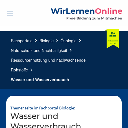
Fachportale
chevron_right
Biologie
chevron_right
Ökologie
chevron_right
Naturschutz und Nachhaltigkeit
chevron_right
Ressourcennutzung und nachwachsende
Rohstoffe
chevron_right
Wasser und Wasserverbrauch
Themenseite im Fachportal Biologie:
Wasser und
Wasserverbrauch