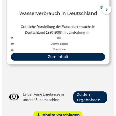
Wasserverbrauch in Deutschland
Grafische Darstellung des Wasserverbrauchs in
Deutschland 1990-2008 mit Einteilung des
Wassergebrauchs in unterschiedlichen Sparten (Baden,
Bild
Toilettenspülung, Wäschewaschen, Trinken etc.)
Chemie, Biologie
Primarstufe
Zum Inhalt
Leider keine Ergebnisse in
Zu den
unserer Suchmaschine
Ergebnissen
Inhalte vorschlagen