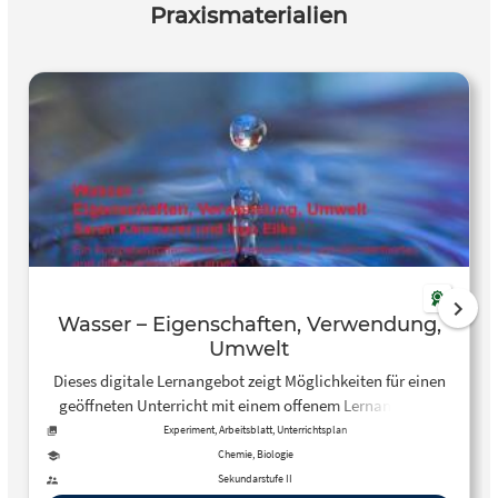
Praxismaterialien
Wasser – Eigenschaften, Verwendung,
Umwelt
Dieses digitale Lernangebot zeigt Möglichkeiten für einen
geöffneten Unterricht mit einem offenem Lernangebot /
Lernen an Stationen zu dem Thema Wasser auf.
Experiment, Arbeitsblatt, Unterrichtsplan
Chemie, Biologie
Sekundarstufe II