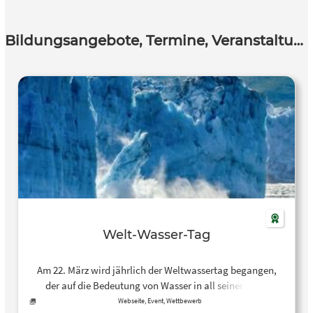
Bildungsangebote, Termine, Veranstaltungen
Welt-Wasser-Tag
Am 22. März wird jährlich der Weltwassertag begangen,
der auf die Bedeutung von Wasser in all seiner Form
hinweisen soll. In 2025 geht es um das gefrorene Wasser,
Webseite, Event, Wettbewerb