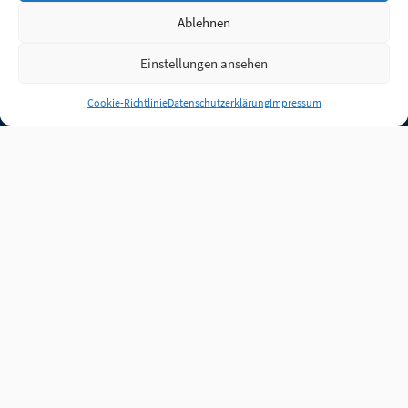
Ablehnen
Einstellungen ansehen
Anmelden
Cookie-Richtlinie
Datenschutzerklärung
Impressum
Jobs
Partner
FAQ
Quellen
Qualitätssicherung
WLO Beirat
Kontakt
Impressum
Datenschutz
Plug-in
Cookie-Richtlinie (EU)
Unsere Inhalte stehen
unter der Lizenz
CC BY
4.0
.
Für Inhalte von Partnern
achten Sie bitte auf die
Lizenzbedingungen der
verlinkten Webseiten.