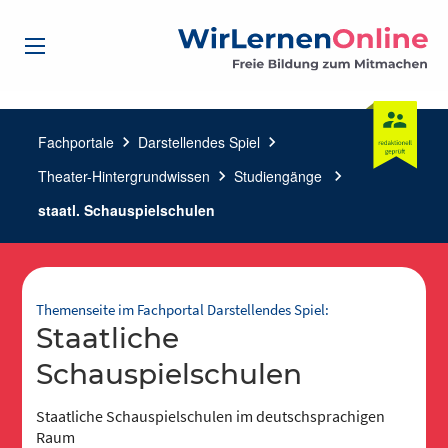
Fachportale
chevron_right
Darstellendes Spiel
chevron_right
Theater-Hintergrundwissen
chevron_right
Studiengänge
chevron_right
staatl. Schauspielschulen
Themenseite im Fachportal Darstellendes Spiel:
Staatliche
Schauspielschulen
Staatliche Schauspielschulen im deutschsprachigen
Raum