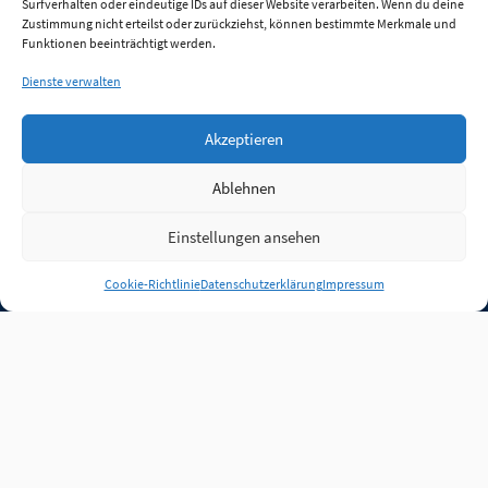
Surfverhalten oder eindeutige IDs auf dieser Website verarbeiten. Wenn du deine
Zustimmung nicht erteilst oder zurückziehst, können bestimmte Merkmale und
Funktionen beeinträchtigt werden.
Dienste verwalten
Akzeptieren
Ablehnen
Einstellungen ansehen
Anmelden
Cookie-Richtlinie
Datenschutzerklärung
Impressum
Jobs
Partner
FAQ
Quellen
Qualitätssicherung
WLO Beirat
Kontakt
Impressum
Datenschutz
Plug-in
Cookie-Richtlinie (EU)