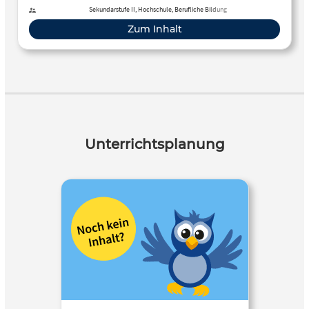
Bühnenberufe im deutschsprachigen Raum!
Sekundarstufe II, Hochschule, Berufliche Bildung
Zum Inhalt
Unterrichtsplanung