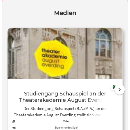
Medien
Studiengang Schauspiel an der
Theaterakademie August Everding
Der Studiengang Schauspiel (B.A./M.A.) an der
Theaterakademie August Everding stellt sich vor: Tamara
Romera Ginés und Hardy Punzel erzählen von ihrem
Video
Studium an der größten Ausbildungsstätte für
Darstellendes Spiel