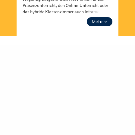
Präsenzunterricht, den Online-Unterricht oder
das hybride Klassenzimmer auch Informationen
zu Events, Fortbidungsangeboten und zum
Mehr
Neusten aus Berufsinformationen zu Attribut.
Über “unsere Themen” kannst du auch tiefer in
Lehrplanthemen eintauchen und spezielle
Materialien finden. Lass dich inspirieren!
Für jeden und jede ist etwas dabei und es soll
noch viel mehr werden – dafür brauchen wir
deine Unterstützung,
werde Teil der
Community
! Du kannst in Redaktionen
mitarbeiten und eigene Inhalte hochladen und
der Community zur Verfügung stellen.