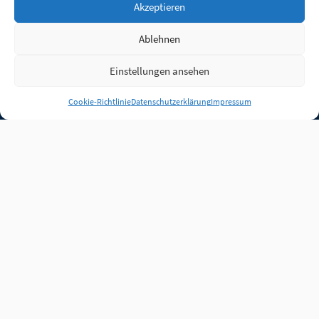
Akzeptieren
Ablehnen
Einstellungen ansehen
Anmelden
Cookie-Richtlinie
Datenschutzerklärung
Impressum
Jobs
Partner
FAQ
Quellen
Qualitätssicherung
WLO Beirat
Kontakt
Impressum
Datenschutz
Plug-in
Cookie-Richtlinie (EU)
Unsere Inhalte stehen
unter der Lizenz
CC BY
4.0
.
Für Inhalte von Partnern
achten Sie bitte auf die