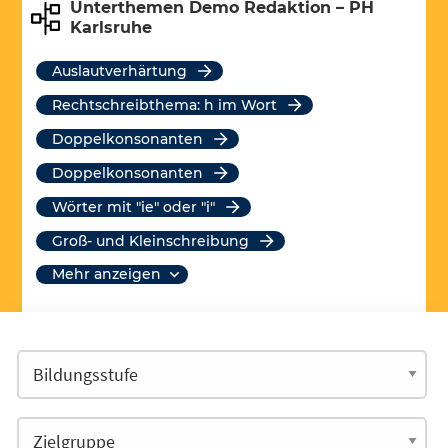
Unterthemen Demo Redaktion – PH
Karlsruhe
Auslautverhärtung
Rechtschreibthema: h im Wort
Doppelkonsonanten
Doppelkonsonanten
Wörter mit "ie" oder "i"
Groß- und Kleinschreibung
mehr anzeigen