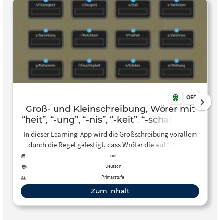
OER
Groß- und Kleinschreibung, Wörer mit
“heit”, “-ung”, “-nis”, “-keit”, “-schaft” und
“-tum”
In dieser Learning-App wird die Großschreibung vorallem
durch die Regel gefestigt, dass Wröter die auf “heit”, “-
ung”, “-nis”, “-keit”, “-schaft” und “-tum” enden groß
Tool
geschrieben werden.
Deutsch
Primarstufe
Zum Inhalt