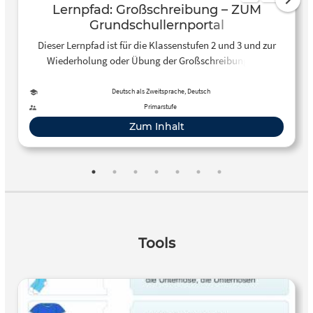
Lernpfad: Großschreibung – ZUM
Grundschullernportal
Dieser Lernpfad ist für die Klassenstufen 2 und 3 und zur
Wiederholung oder Übung der Großschreibung von
Satzanfängen und Nomen ausgelegt. Er beinhaltet neben
den Übungsaufgaben auch einen kurzen Überblick der
Deutsch als Zweitsprache, Deutsch
benötigten Regeln, auf den die Schülerinnen und Schüler
Primarstufe
jederzeit zugreifen und sie nachlesen können. Diese Regeln
Zum Inhalt
basieren auf dem Prinzip der Artikelprobe. Ziel:
Großschreibung von Satzanfängen und Nomen üben und
wiederholen
Tools