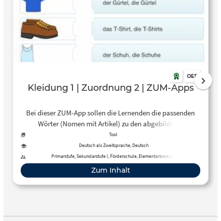
OER
Kleidung 1 | Zuordnung 2 | ZUM-Apps
Bei dieser ZUM-App sollen die Lernenden die passenden
Wörter (Nomen mit Artikel) zu den abgebildeten
Kleidungsstücken zuordnen.
Tool
Deutsch als Zweitsprache, Deutsch
Primarstufe, Sekundarstufe I, Förderschule, Elementarbereich
Zum Inhalt