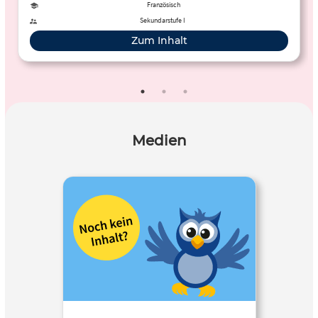
aus und schreiben sie ohne die Sonderzeichen in ihre Datei.
Französisch
Sekundarstufe I
Zum Inhalt
Medien