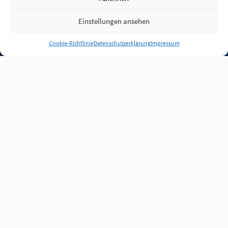
Einstellungen ansehen
Anmelden
Cookie-Richtlinie
Datenschutzerklärung
Impressum
Jobs
Partner
FAQ
Quellen
Qualitätssicherung
WLO Beirat
Kontakt
Impressum
Datenschutz
Plug-in
Cookie-Richtlinie (EU)
Unsere Inhalte stehen
unter der Lizenz
CC BY
4.0
.
Für Inhalte von Partnern
achten Sie bitte auf die
Lizenzbedingungen der
verlinkten Webseiten.