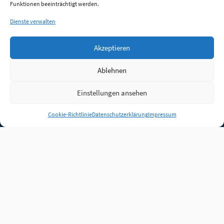
Funktionen beeinträchtigt werden.
Dienste verwalten
Akzeptieren
Ablehnen
Einstellungen ansehen
Anmelden
Cookie-Richtlinie
Datenschutzerklärung
Impressum
Jobs
Partner
FAQ
Quellen
Qualitätssicherung
WLO Beirat
Kontakt
Impressum
Datenschutz
Plug-in
Cookie-Richtlinie (EU)
Unsere Inhalte stehen