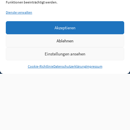
Funktionen beeinträchtigt werden.
Dienste verwalten
Akzeptieren
Ablehnen
Einstellungen ansehen
Anmelden
Cookie-Richtlinie
Datenschutzerklärung
Impressum
Jobs
Partner
FAQ
Quellen
Qualitätssicherung
WLO Beirat
Kontakt
Impressum
Datenschutz
Plug-in
Cookie-Richtlinie (EU)
Unsere Inhalte stehen