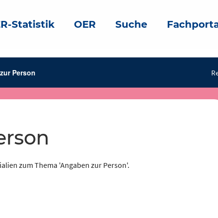
R-Statistik
OER
Suche
Fachporta
zur Person
Re
erson
rialien zum Thema 'Angaben zur Person'.