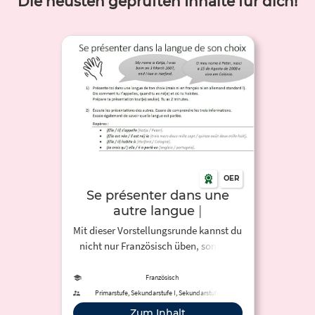
Die neusten geprüften Inhalte für dich!
OER
Se présenter dans une
autre langue |
Mehrsprachige
Mit dieser Vorstellungsrunde kannst du
Vorstellungsrunde
nicht nur Französisch üben, sondern
auch Mehrsprachigkeit sichtbar
machen.
Französisch
Primarstufe, Sekundarstufe I, Sekundarstufe II,
Hochschule, Erwachsenenbildung
Zum Inhalt