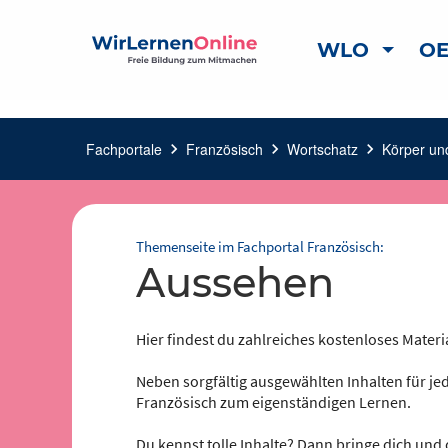
WLO
OE
Fachportale
chevron_right
Französisch
chevron_right
Wortschatz
chevron_right
Körper un
Themenseite im Fachportal Französisch:
Aussehen
Hier findest du zahlreiches kostenloses Materi
Neben sorgfältig ausgewählten Inhalten für jed
Französisch zum eigenständigen Lernen.
Du kennst tolle Inhalte? Dann bringe dich und 