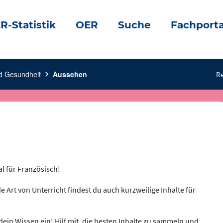
R-Statistik
OER
Suche
Fachporta
d Gesundheit
chevron_right
Aussehen
Re
al für Französisch!
e Art von Unterricht findest du auch kurzweilige Inhalte für
dein Wissen ein! Hilf mit, die besten Inhalte zu sammeln und