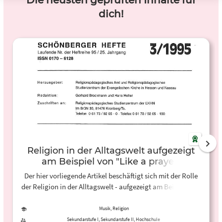
Die neusten geprüften Inhalte für
dich!
Religion in der Alltagswelt aufgezeigt
am Beispiel von "Like a prayer"
(Madonna)
Der hier vorliegende Artikel beschäftigt sich mit der Rolle
der Religion in der Alltagswelt - aufgezeigt am Beispiel von
Madonnas Lied "Like a prayer". Der Aufsatz wurde
veröffentlicht in den "Schöneberger Heften",
Musik, Religion
herausgegeben vom Religionspädagogischen Amt und
Sekundarstufe I, Sekundarstufe II, Hochschule