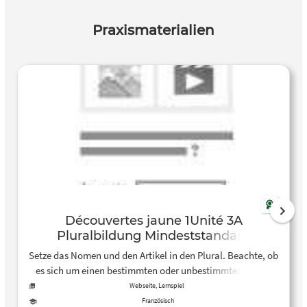
Praxismaterialien
Découvertes jaune 1Unité 3A
Pluralbildung Mindeststandard
Grammaire
Setze das Nomen und den Artikel in den Plural. Beachte, ob
es sich um einen bestimmten oder unbestimmten Artikel
handelt.
Webseite, Lernspiel
Französisch