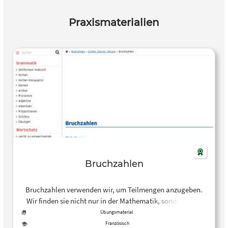
Praxismaterialien
Bruchzahlen
Bruchzahlen verwenden wir, um Teilmengen anzugeben.
Wir finden sie nicht nur in der Mathematik, sondern zum
Beispiel auch in Kochrezepten.
Übungsmaterial
Französisch